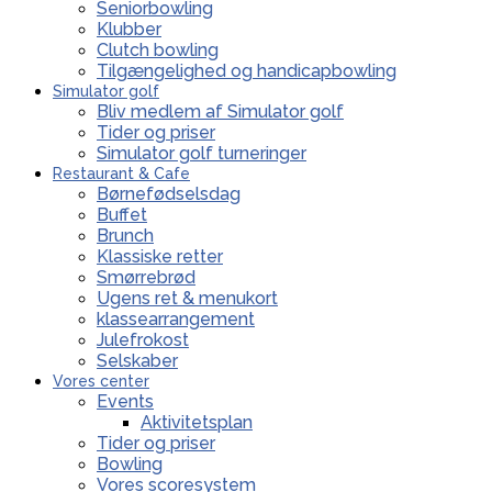
Seniorbowling
Klubber
Clutch bowling
Tilgængelighed og handicapbowling
Simulator golf
Bliv medlem af Simulator golf
Tider og priser
Simulator golf turneringer
Restaurant & Cafe
Børnefødselsdag
Buffet
Brunch
Klassiske retter
Smørrebrød
Ugens ret & menukort
klassearrangement
Julefrokost
Selskaber
Vores center
Events
Aktivitetsplan
Tider og priser
Bowling
Vores scoresystem