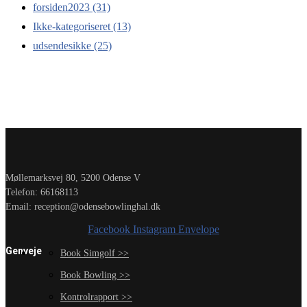
forsiden2023
(31)
Ikke-kategoriseret
(13)
udsendesikke
(25)
Møllemarksvej 80, 5200 Odense V
Telefon: 66168113
Email: reception@odensebowlinghal.dk
Facebook
Instagram
Envelope
Genveje
Book Simgolf >>
Book Bowling >>
Kontrolrapport >>