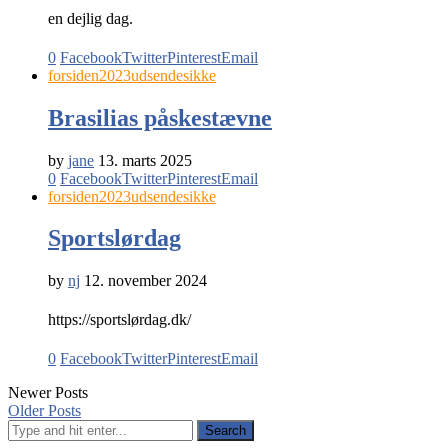
en dejlig dag.
0
Facebook
Twitter
Pinterest
Email
forsiden2023
udsendesikke
Brasilias påskestævne
by
jane
13. marts 2025
0
Facebook
Twitter
Pinterest
Email
forsiden2023
udsendesikke
Sportslørdag
by
nj
12. november 2024
https://sportslørdag.dk/
0
Facebook
Twitter
Pinterest
Email
Newer Posts
Older Posts