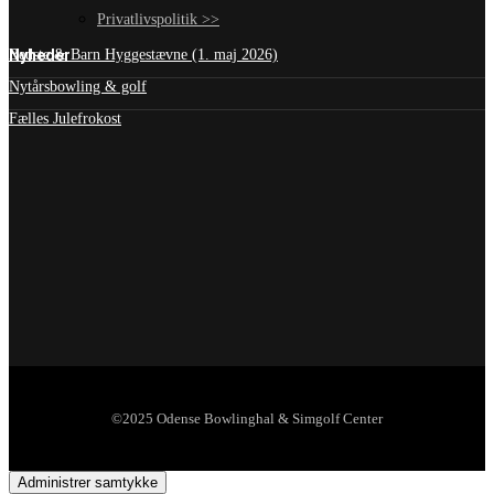
Privatlivspolitik >>
Nyheder
Bedste & Barn Hyggestævne (1. maj 2026)
Nytårsbowling & golf
Fælles Julefrokost
©2025 Odense Bowlinghal & Simgolf Center
Administrer samtykke