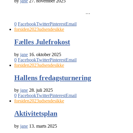
by
jane
27. november 2025
…
0
Facebook
Twitter
Pinterest
Email
forsiden2023
udsendesikke
Fælles Julefrokost
by
jane
16. oktober 2025
0
Facebook
Twitter
Pinterest
Email
forsiden2023
udsendesikke
Hallens fredagsturnering
by
jane
28. juli 2025
0
Facebook
Twitter
Pinterest
Email
forsiden2023
udsendesikke
Aktivitetsplan
by
jane
13. marts 2025