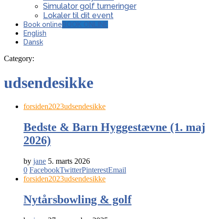
Simulator golf turneringer
Lokaler til dit event
Book online
BOOK ONLINE
English
Dansk
Category:
udsendesikke
forsiden2023
udsendesikke
Bedste & Barn Hyggestævne (1. maj
2026)
by
jane
5. marts 2026
0
Facebook
Twitter
Pinterest
Email
forsiden2023
udsendesikke
Nytårsbowling & golf