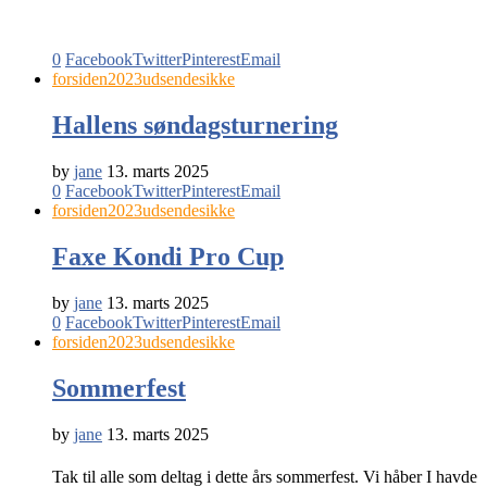
0
Facebook
Twitter
Pinterest
Email
forsiden2023
udsendesikke
Hallens søndagsturnering
by
jane
13. marts 2025
0
Facebook
Twitter
Pinterest
Email
forsiden2023
udsendesikke
Faxe Kondi Pro Cup
by
jane
13. marts 2025
0
Facebook
Twitter
Pinterest
Email
forsiden2023
udsendesikke
Sommerfest
by
jane
13. marts 2025
Tak til alle som deltag i dette års sommerfest. Vi håber I havde