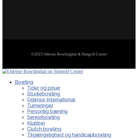
©2025 Odense Bowlinghal & Simgolf Center
Bowling
Tider og priser
Studiebowling
Odense International
Turneringer
Personlig træning
Seniorbowling
Klubber
Clutch bowling
Tilgængelighed og handicapbowling