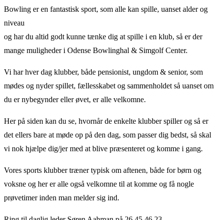
Bowling er en fantastisk sport, som alle kan spille, uanset alder og
niveau
og har du altid godt kunne tænke dig at spille i en klub, så er der
mange muligheder i Odense Bowlinghal & Simgolf Center.
Vi har hver dag klubber, både pensionist, ungdom & senior, som
mødes og nyder spillet, fællesskabet og sammenholdet så uanset om
du er nybegynder eller øvet, er alle velkomne.
Her på siden kan du se, hvornår de enkelte klubber spiller og så er
det ellers bare at møde op på den dag, som passer dig bedst, så skal
vi nok hjælpe dig/jer med at blive præsenteret og komme i gang.
Vores sports klubber træner typisk om aftenen, både for børn og
voksne og her er alle også velkomne til at komme og få nogle
prøvetimer inden man melder sig ind.
Ring til daglig leder Søren Aahman på 26 45 46 23,