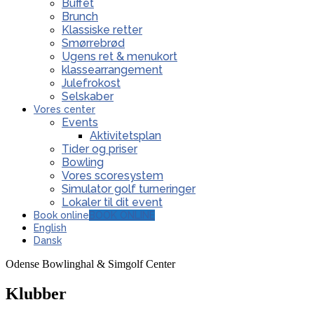
Buffet
Brunch
Klassiske retter
Smørrebrød
Ugens ret & menukort
klassearrangement
Julefrokost
Selskaber
Vores center
Events
Aktivitetsplan
Tider og priser
Bowling
Vores scoresystem
Simulator golf turneringer
Lokaler til dit event
Book online
BOOK ONLINE
English
Dansk
Odense Bowlinghal & Simgolf Center
Klubber