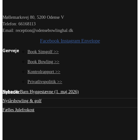
Møllemarksvej 80, 5200 Odense V
Telefon: 66168113
Email: reception@odensebowlinghal.dk
Facebook
Instagram
Envelope
Genveje
Book Simgolf >>
Book Bowling >>
Kontrolrapport >>
Privatlivspolitik >>
Nyheder
Bedste & Barn Hyggestævne (1. maj 2026)
Nytårsbowling & golf
Fælles Julefrokost