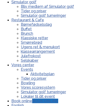
Simulator golf
Bliv medlem af Simulator golf
Tider og priser
Simulator golf turneringer
Restaurant & Cafe
Børnefødselsdag
Buffet
Brunch
Klassiske retter
Smørrebrød
Ugens ret & menukort
klassearrangement
Julefrokost
Selskaber
Vores center
Events
Aktivitetsplan
Tider og priser
Bowling
Vores scoresystem
Simulator golf turneringer
Lokaler til dit event
Book online
BOOK ONLINE
English