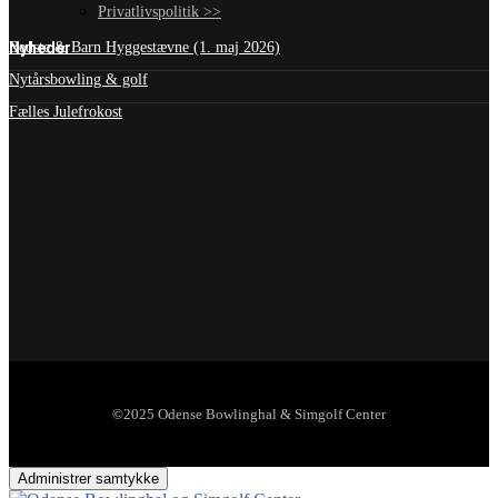
Privatlivspolitik >>
Nyheder
Bedste & Barn Hyggestævne (1. maj 2026)
Nytårsbowling & golf
Fælles Julefrokost
©2025 Odense Bowlinghal & Simgolf Center
Administrer samtykke