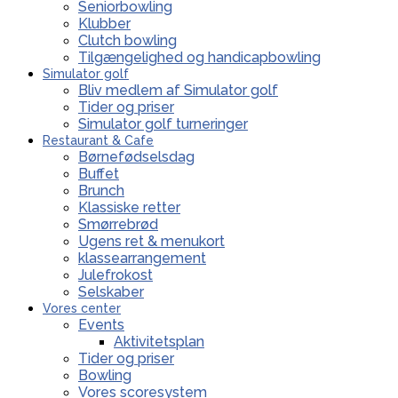
Seniorbowling
Klubber
Clutch bowling
Tilgængelighed og handicapbowling
Simulator golf
Bliv medlem af Simulator golf
Tider og priser
Simulator golf turneringer
Restaurant & Cafe
Børnefødselsdag
Buffet
Brunch
Klassiske retter
Smørrebrød
Ugens ret & menukort
klassearrangement
Julefrokost
Selskaber
Vores center
Events
Aktivitetsplan
Tider og priser
Bowling
Vores scoresystem