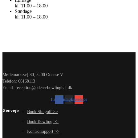
Lørdage
kl. 11.00 – 18.00
Søndage
kl. 11.00 – 18.00
Møllemarksvej 80, 5200 Odense V
Telefon: 66168113
Email: reception@odensebowlinghal.dk
Facebook
Instagram
Envelope
Genveje
Book Simgolf >>
Book Bowling >>
Kontrolrapport >>