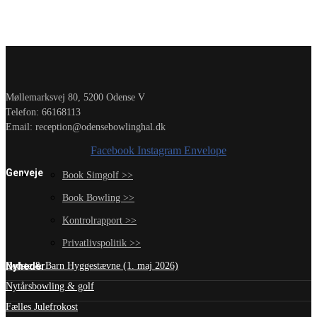
Møllemarksvej 80, 5200 Odense V
Telefon: 66168113
Email: reception@odensebowlinghal.dk
Facebook
Instagram
Envelope
Genveje
Book Simgolf >>
Book Bowling >>
Kontrolrapport >>
Privatlivspolitik >>
Nyheder
Bedste & Barn Hyggestævne (1. maj 2026)
Nytårsbowling & golf
Fælles Julefrokost