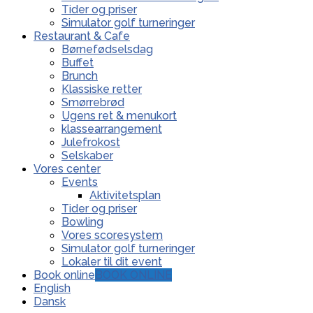
Tider og priser
Simulator golf turneringer
Restaurant & Cafe
Børnefødselsdag
Buffet
Brunch
Klassiske retter
Smørrebrød
Ugens ret & menukort
klassearrangement
Julefrokost
Selskaber
Vores center
Events
Aktivitetsplan
Tider og priser
Bowling
Vores scoresystem
Simulator golf turneringer
Lokaler til dit event
Book online
BOOK ONLINE
English
Dansk