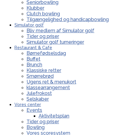
Seniorbowling
Klubber
Clutch bowling
Tilgængelighed og handicapbowling
Simulator golf
Bliv medlem af Simulator golf
Tider og priser
Simulator golf turneringer
Restaurant & Cafe
Børnefødselsdag
Buffet
Brunch
Klassiske retter
Smørrebrød
Ugens ret & menukort
klassearrangement
Julefrokost
Selskaber
Vores center
Events
Aktivitetsplan
Tider og priser
Bowling
Vores scoresystem