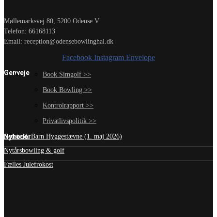
Møllemarksvej 80, 5200 Odense V
Telefon: 66168113
Email: reception@odensebowlinghal.dk
Facebook
Instagram
Envelope
Genveje
Book Simgolf >>
Book Bowling >>
Kontrolrapport >>
Privatlivspolitik >>
Nyheder
Bedste & Barn Hyggestævne (1. maj 2026)
Nytårsbowling & golf
Fælles Julefrokost