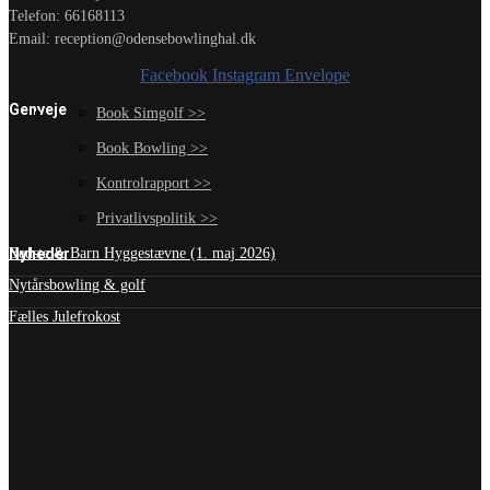
Telefon: 66168113
Email: reception@odensebowlinghal.dk
Facebook
Instagram
Envelope
Genveje
Book Simgolf >>
Book Bowling >>
Kontrolrapport >>
Privatlivspolitik >>
Nyheder
Bedste & Barn Hyggestævne (1. maj 2026)
Nytårsbowling & golf
Fælles Julefrokost