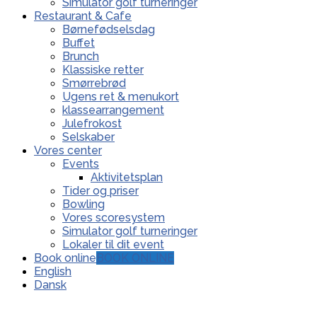
Simulator golf turneringer
Restaurant & Cafe
Børnefødselsdag
Buffet
Brunch
Klassiske retter
Smørrebrød
Ugens ret & menukort
klassearrangement
Julefrokost
Selskaber
Vores center
Events
Aktivitetsplan
Tider og priser
Bowling
Vores scoresystem
Simulator golf turneringer
Lokaler til dit event
Book online
BOOK ONLINE
English
Dansk