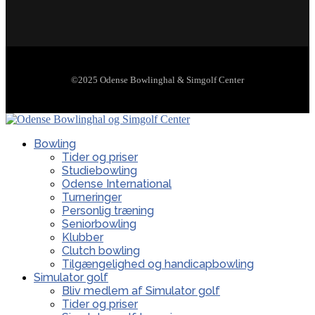
©2025 Odense Bowlinghal & Simgolf Center
Bowling
Tider og priser
Studiebowling
Odense International
Turneringer
Personlig træning
Seniorbowling
Klubber
Clutch bowling
Tilgængelighed og handicapbowling
Simulator golf
Bliv medlem af Simulator golf
Tider og priser