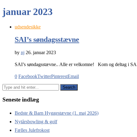
januar 2023
udsendesikke
SAI’s søndagsstævne
by
nj
26. januar 2023
SAI’s søndagsstævne.. Alle er velkomne! Kom og deltag i SAI’s
0
Facebook
Twitter
Pinterest
Email
Seneste indlæg
Bedste & Barn Hyggestævne (1. maj 2026)
Nytårsbowling & golf
Fælles Julefrokost