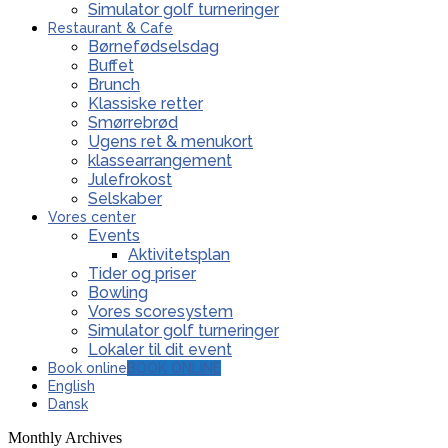
Simulator golf turneringer
Restaurant & Cafe
Børnefødselsdag
Buffet
Brunch
Klassiske retter
Smørrebrød
Ugens ret & menukort
klassearrangement
Julefrokost
Selskaber
Vores center
Events
Aktivitetsplan
Tider og priser
Bowling
Vores scoresystem
Simulator golf turneringer
Lokaler til dit event
Book online
BOOK ONLINE
English
Dansk
Monthly Archives