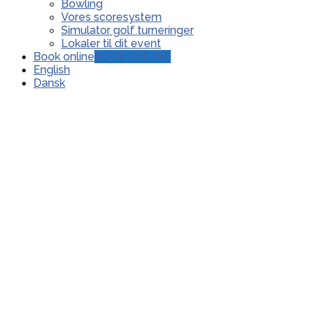
Bowling
Vores scoresystem
Simulator golf turneringer
Lokaler til dit event
Book online
BOOK ONLINE
English
Dansk