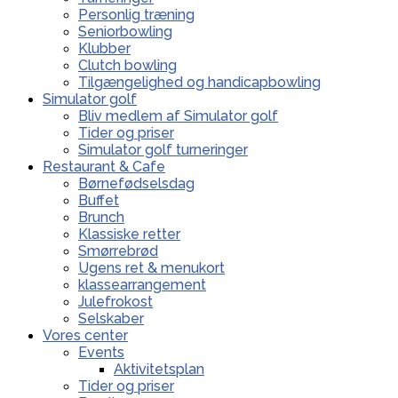
Personlig træning
Seniorbowling
Klubber
Clutch bowling
Tilgængelighed og handicapbowling
Simulator golf
Bliv medlem af Simulator golf
Tider og priser
Simulator golf turneringer
Restaurant & Cafe
Børnefødselsdag
Buffet
Brunch
Klassiske retter
Smørrebrød
Ugens ret & menukort
klassearrangement
Julefrokost
Selskaber
Vores center
Events
Aktivitetsplan
Tider og priser