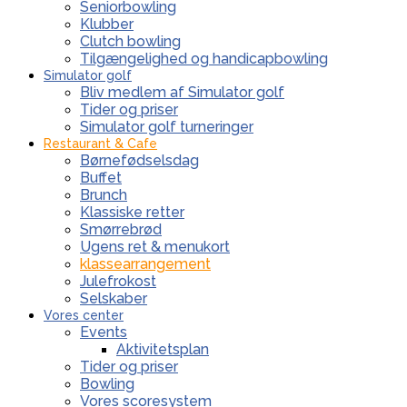
Seniorbowling
Klubber
Clutch bowling
Tilgængelighed og handicapbowling
Simulator golf
Bliv medlem af Simulator golf
Tider og priser
Simulator golf turneringer
Restaurant & Cafe
Børnefødselsdag
Buffet
Brunch
Klassiske retter
Smørrebrød
Ugens ret & menukort
klassearrangement
Julefrokost
Selskaber
Vores center
Events
Aktivitetsplan
Tider og priser
Bowling
Vores scoresystem