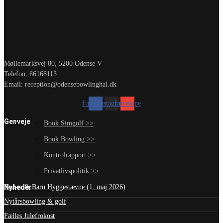
Møllemarksvej 80, 5200 Odense V
Telefon: 66168113
Email: reception@odensebowlinghal.dk
Facebook
Instagram
Envelope
Genveje
Book Simgolf >>
Book Bowling >>
Kontrolrapport >>
Privatlivspolitik >>
Nyheder
Bedste & Barn Hyggestævne (1. maj 2026)
Nytårsbowling & golf
Fælles Julefrokost