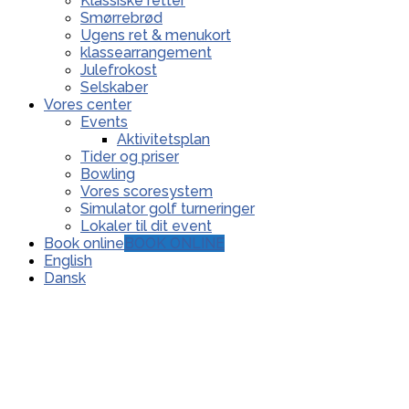
Klassiske retter
Smørrebrød
Ugens ret & menukort
klassearrangement
Julefrokost
Selskaber
Vores center
Events
Aktivitetsplan
Tider og priser
Bowling
Vores scoresystem
Simulator golf turneringer
Lokaler til dit event
Book online
BOOK ONLINE
English
Dansk