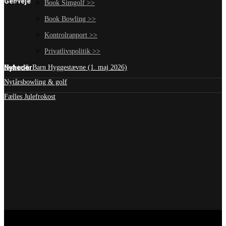
Genveje
Book Simgolf >>
Book Bowling >>
Kontrolrapport >>
Privatlivspolitik >>
Nyheder
Bedste & Barn Hyggestævne (1. maj 2026)
Nytårsbowling & golf
Fælles Julefrokost