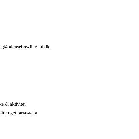
ption@odensebowlinghal.dk,
ke & aktivitet
ter eget farve-valg