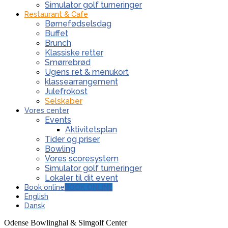
Simulator golf turneringer
Restaurant & Cafe
Børnefødselsdag
Buffet
Brunch
Klassiske retter
Smørrebrød
Ugens ret & menukort
klassearrangement
Julefrokost
Selskaber
Vores center
Events
Aktivitetsplan
Tider og priser
Bowling
Vores scoresystem
Simulator golf turneringer
Lokaler til dit event
Book online
BOOK ONLINE
English
Dansk
Odense Bowlinghal & Simgolf Center