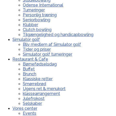
Studiebowling
Odense International
Turneringer
Personlig træning
Seniorbowling
Klubber
Clutch bowling
Tilgængelighed og handicapbowling
Simulator golf
Bliv medlem af Simulator golf
Tider og priser
Simulator golf turneringer
Restaurant & Cafe
Børnefødselsdag
Buffet
Brunch
Klassiske retter
Smørrebrød
Ugens ret & menukort
klassearrangement
Julefrokost
Selskaber
Vores center
Events