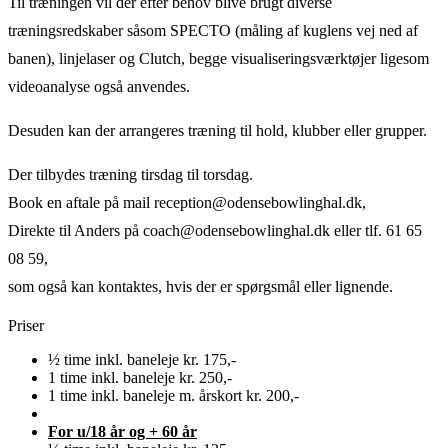
Til træningen vil der efter behov blive brugt diverse
træningsredskaber såsom SPECTO (måling af kuglens vej ned af
banen), linjelaser og Clutch, begge visualiseringsværktøjer ligesom
videoanalyse også anvendes.
Desuden kan der arrangeres træning til hold, klubber eller grupper.
Der tilbydes træning tirsdag til torsdag.
Book en aftale på mail reception@odensebowlinghal.dk,
Direkte til Anders på coach@odensebowlinghal.dk eller tlf. 61 65
08 59,
som også kan kontaktes, hvis der er spørgsmål eller lignende.
Priser
½ time inkl. baneleje kr. 175,-
1 time inkl. baneleje kr. 250,-
1 time inkl. baneleje m. årskort kr. 200,-
For u/18 år og + 60 år