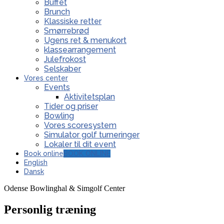
Buffet
Brunch
Klassiske retter
Smørrebrød
Ugens ret & menukort
klassearrangement
Julefrokost
Selskaber
Vores center
Events
Aktivitetsplan
Tider og priser
Bowling
Vores scoresystem
Simulator golf turneringer
Lokaler til dit event
Book online
BOOK ONLINE
English
Dansk
Odense Bowlinghal & Simgolf Center
Personlig træning