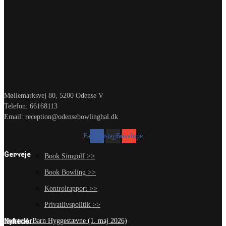
Møllemarksvej 80, 5200 Odense V
Telefon: 66168113
Email: reception@odensebowlinghal.dk
Facebook
Instagram
Envelope
Genveje
Book Simgolf >>
Book Bowling >>
Kontrolrapport >>
Privatlivspolitik >>
Nyheder
Bedste & Barn Hyggestævne (1. maj 2026)