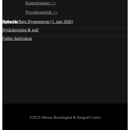
Kontrolrapport >>
Privatlivspolitik >>
Nyheder
Bedste & Barn Hyggestævne (1. maj 2026)
Nytårsbowling & golf
Fælles Julefrokost
©2025 Odense Bowlinghal & Simgolf Center