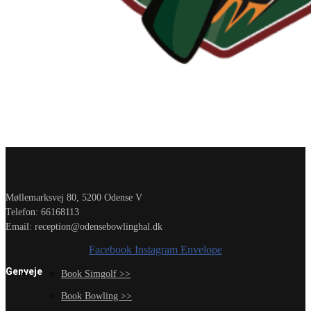
Møllemarksvej 80, 5200 Odense V
Telefon: 66168113
Email: reception@odensebowlinghal.dk
Facebook
Instagram
Envelope
Genveje
Book Simgolf >>
Book Bowling >>