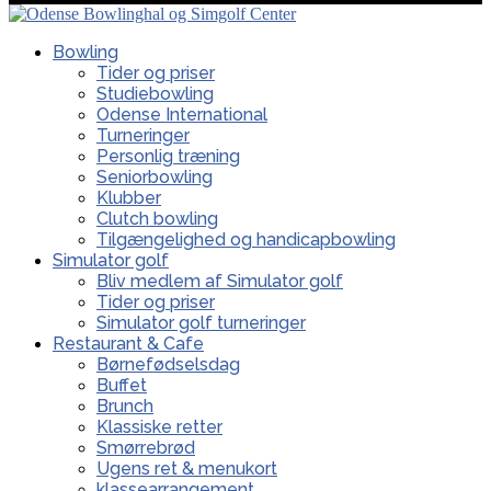
Bowling
Tider og priser
Studiebowling
Odense International
Turneringer
Personlig træning
Seniorbowling
Klubber
Clutch bowling
Tilgængelighed og handicapbowling
Simulator golf
Bliv medlem af Simulator golf
Tider og priser
Simulator golf turneringer
Restaurant & Cafe
Børnefødselsdag
Buffet
Brunch
Klassiske retter
Smørrebrød
Ugens ret & menukort
klassearrangement