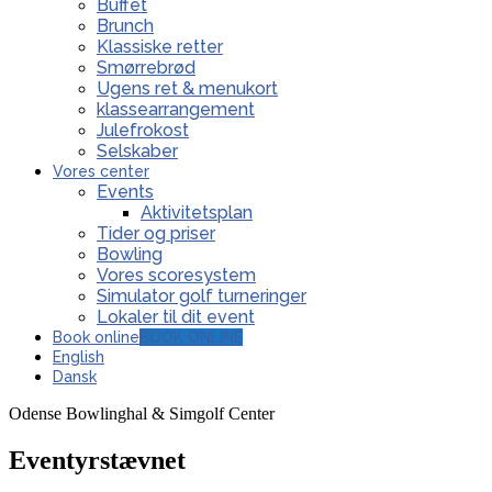
Buffet
Brunch
Klassiske retter
Smørrebrød
Ugens ret & menukort
klassearrangement
Julefrokost
Selskaber
Vores center
Events
Aktivitetsplan
Tider og priser
Bowling
Vores scoresystem
Simulator golf turneringer
Lokaler til dit event
Book online
BOOK ONLINE
English
Dansk
Odense Bowlinghal & Simgolf Center
Eventyrstævnet